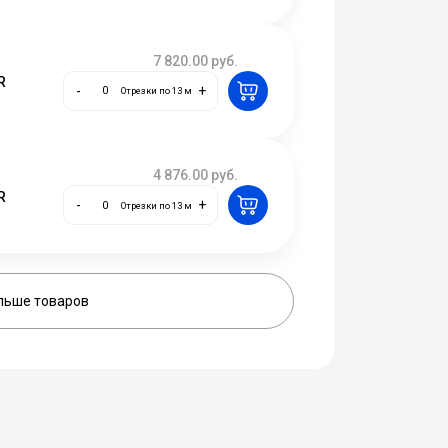
7 820.00
руб.
R
-
+
Отрезки по 13 м
4 876.00
руб.
R
-
+
Отрезки по 13 м
льше товаров