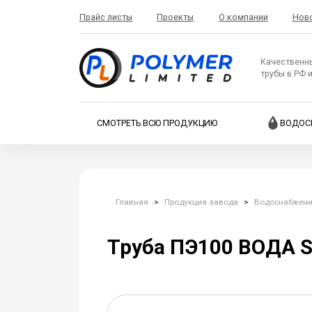
Прайс листы
Проекты
О компании
Нов
Качественн
трубы в РФ 
СМОТРЕТЬ ВСЮ ПРОДУКЦИЮ
ВОДОС
Главная
>
Продукция завода
>
Водоснабжен
Труба ПЭ100 ВОДА S