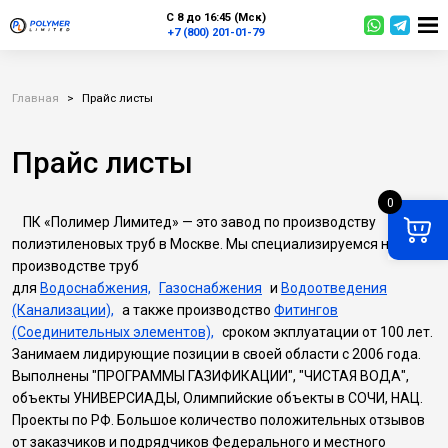
С 8 до 16:45 (Мск)
+7 (800) 201-01-79
Главная
>
Прайс листы
Прайс листы
0
ПК «Полимер Лимитед» — это завод по производству
полиэтиленовых труб в Москве. Мы специализируемся на
производстве труб
для
Водоснабжения,
Газоснабжения
и
Водоотведения
(Канализации),
а также производство
Фитингов
(Соединительных элементов),
сроком экплуатации от 100 лет.
Занимаем лидирующие позиции в своей области с 2006 года.
Выполнены "ПРОГРАММЫ ГАЗИФИКАЦИИ", "ЧИСТАЯ ВОДА",
объекты УНИВЕРСИАДЫ, Олимпийские объекты в СОЧИ, НАЦ.
Проекты по РФ. Большое количество положительных отзывов
от заказчиков и подрядчиков Федерального и местного