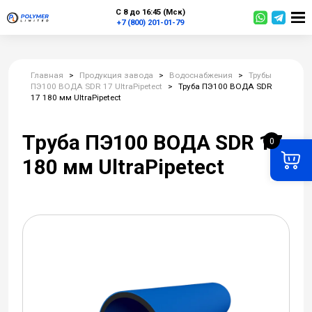
С 8 до 16:45 (Мск)
+7 (800) 201-01-79
Главная
>
Продукция завода
>
Водоснабжения
>
Трубы
ПЭ100 ВОДА SDR 17 UltraPipetect
>
Труба ПЭ100 ВОДА SDR
17 180 мм UltraPipetect
Труба ПЭ100 ВОДА SDR 17
0
180 мм UltraPipetect