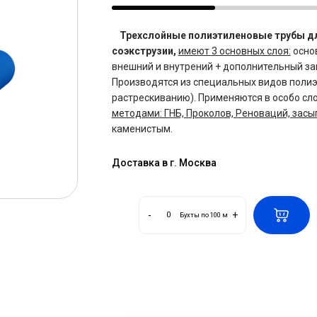
Трехслойные полиэтиленовые трубы д
соэкструзии,
имеют 3 основных слоя:
основ
внешний и внутрений + дополнительный за
Производятся из специальных видов полиэт
растрескиванию). Применяются в особо сл
методами: ГНБ, Проколов, Реноваций, засы
каменистым.
Доставка в г. Москва
-
+
Бухты по 100 м