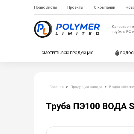
Прайс листы
Проекты
О компании
Нов
Качественн
трубы в РФ 
СМОТРЕТЬ ВСЮ ПРОДУКЦИЮ
ВОДОС
Главная
>
Продукция завода
>
Водоснабжен
Труба ПЭ100 ВОДА SD