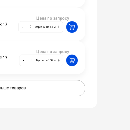
Цена по запросу
R 17
-
+
Отрезки по 13 м
Цена по запросу
R 17
-
+
Бухты по 100 м
льше товаров