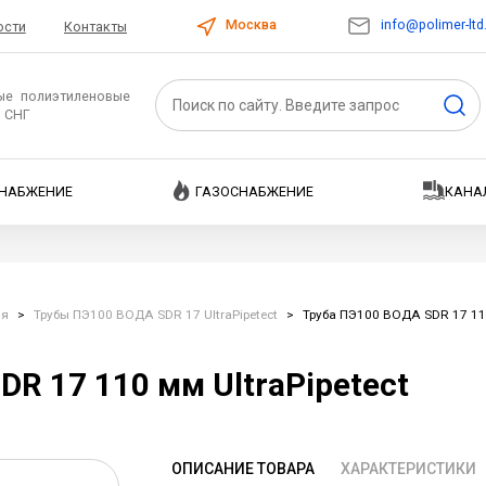
info@polimer-ltd
Москва
ости
Контакты
ые полиэтиленовые
и СНГ
НАБЖЕНИЕ
ГАЗОСНАБЖЕНИЕ
КАНА
ия
>
Трубы ПЭ100 ВОДА SDR 17 UltraPipetect
>
Труба ПЭ100 ВОДА SDR 17 110
R 17 110 мм UltraPipetect
ОПИСАНИЕ ТОВАРА
ХАРАКТЕРИСТИКИ