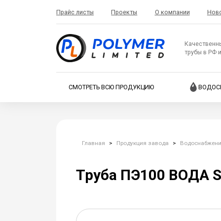
Прайс листы
Проекты
О компании
Нов
Качественн
трубы в РФ 
СМОТРЕТЬ ВСЮ ПРОДУКЦИЮ
ВОДОС
Главная
>
Продукция завода
>
Водоснабжен
Труба ПЭ100 ВОДА SD