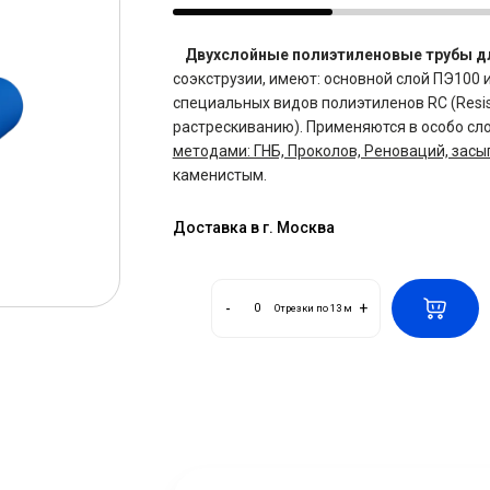
Двухслойные полиэтиленовые трубы д
соэкструзии, имеют: основной слой ПЭ100 
специальных видов полиэтиленов RC (Resist
растрескиванию). Применяются в особо сл
методами: ГНБ, Проколов, Реноваций, засы
каменистым.
Доставка в г. Москва
-
+
Отрезки по 13 м