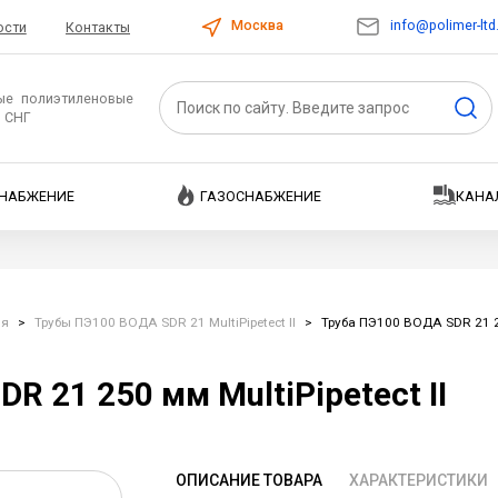
info@polimer-ltd
Москва
ости
Контакты
ые полиэтиленовые
и СНГ
НАБЖЕНИЕ
ГАЗОСНАБЖЕНИЕ
КАНА
ия
>
Трубы ПЭ100 ВОДА SDR 21 MultiPipetect II
>
Труба ПЭ100 ВОДА SDR 21 25
R 21 250 мм MultiPipetect II
ОПИСАНИЕ ТОВАРА
ХАРАКТЕРИСТИКИ