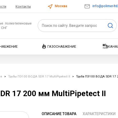
info@polimer-ltd
Москва
ости
Контакты
ые полиэтиленовые
и СНГ
НАБЖЕНИЕ
ГАЗОСНАБЖЕНИЕ
КАНА
ия
>
Трубы ПЭ100 ВОДА SDR 17 MultiPipetect II
>
Труба ПЭ100 ВОДА SDR 17 20
R 17 200 мм MultiPipetect II
ОПИСАНИЕ ТОВАРА
ХАРАКТЕРИСТИКИ