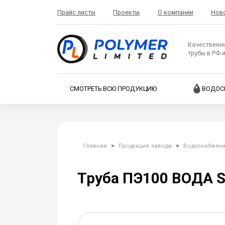
Прайс листы
Проекты
О компании
Нов
Качественн
трубы в РФ 
СМОТРЕТЬ ВСЮ ПРОДУКЦИЮ
ВОДОС
Главная
>
Продукция завода
>
Водоснабжен
Труба ПЭ100 ВОДА SD