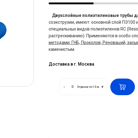
Двухслойные полиэтиленовые трубы д
соэкструзии, имеют: основной слой ПЭ100 
специальных видов полиэтиленов RC (Resist
растрескиванию). Применяются в особо сл
методами: ГНБ, Проколов, Реноваций, засы
каменистым.
Доставка в г. Москва
-
+
Отрезки по 13 м