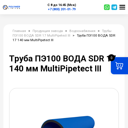
С 8 до 16:45 (Мск)
+7 (800) 201-01-79
Главная
>
Продукция завода
>
Водоснабжения
>
Трубы
ПЭ100 ВОДА SDR 17 MultiPipetect III
>
Труба ПЭ100 ВОДА SDR
17 140 мм MultiPipetect III
Труба ПЭ100 ВОДА SDR 17
0
140 мм MultiPipetect III