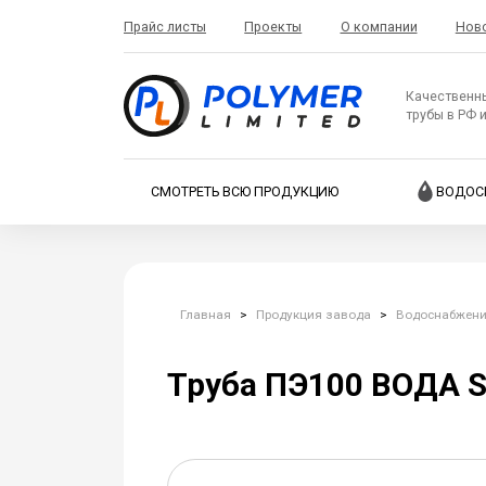
Прайс листы
Проекты
О компании
Нов
Качественн
трубы в РФ 
СМОТРЕТЬ ВСЮ ПРОДУКЦИЮ
ВОДОС
Главная
>
Продукция завода
>
Водоснабжен
Труба ПЭ100 ВОДА SDR