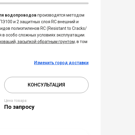
ля водопроводов
производятся методом
ПЭ100 и 2 защитных слоя RC внешний и
дов полиэтиленов RC (Resistant to Cracks/
 в особо сложных условиях эксплуатации.
новаций, засыпкой обратным грунтом,
в том
Изменить город доставки
КОНСУЛЬТАЦИЯ
Цена товара:
По запросу