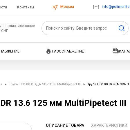
info@polimer-ltd
Москва
ости
Контакты
ые полиэтиленовые
и СНГ
НАБЖЕНИЕ
ГАЗОСНАБЖЕНИЕ
КАНА
ия
>
Трубы ПЭ100 ВОДА SDR 13,6 MultiPipetect III
>
Труба ПЭ100 ВОДА SDR 13.6
 13.6 125 мм MultiPipetect III
ОПИСАНИЕ ТОВАРА
ХАРАКТЕРИСТИКИ