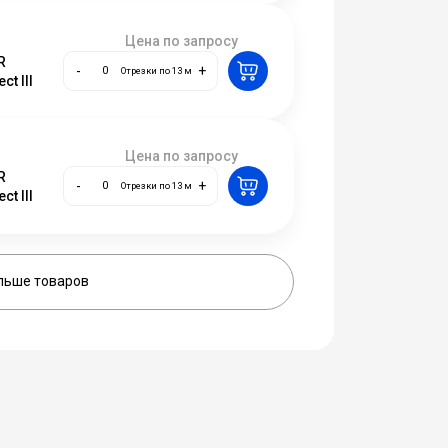
Цена по запросу
R
-
+
Отрезки по 13 м
ct III
Цена по запросу
R
-
+
Отрезки по 13 м
ct III
льше товаров