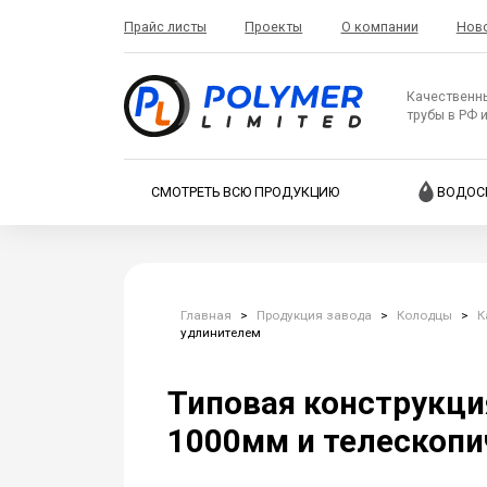
Прайс листы
Проекты
О компании
Нов
Качественн
трубы в РФ 
СМОТРЕТЬ ВСЮ ПРОДУКЦИЮ
ВОДОС
Главная
>
Продукция завода
>
Колодцы
>
К
удлинителем
Типовая конструкц
1000мм и телескоп