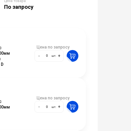
Цена товара:
По запросу
Цена по запросу
с
000мм
-
+
шт.
и
 D
Цена по запросу
с
-
+
000мм
шт.