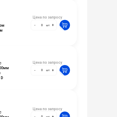
Цена по запросу
-
+
ом
шт.
ом
Цена по запросу
с
500мм
-
+
шт.
и
 D
Цена по запросу
с
-
+
500мм
шт.