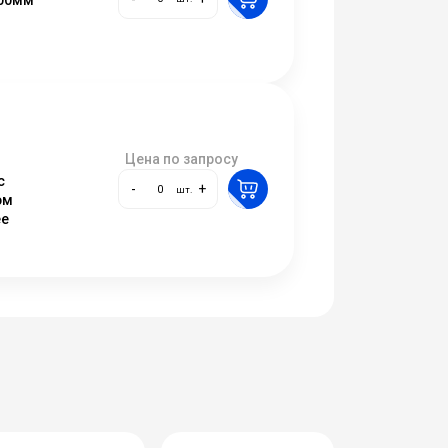
Цена по запросу
с
-
+
шт.
ом
ее